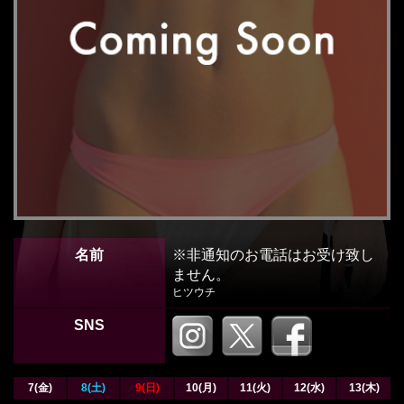
名前
※非通知のお電話はお受け致し
ません。
ヒツウチ
SNS
7(金)
8(土)
9(日)
10(月)
11(火)
12(水)
13(木)